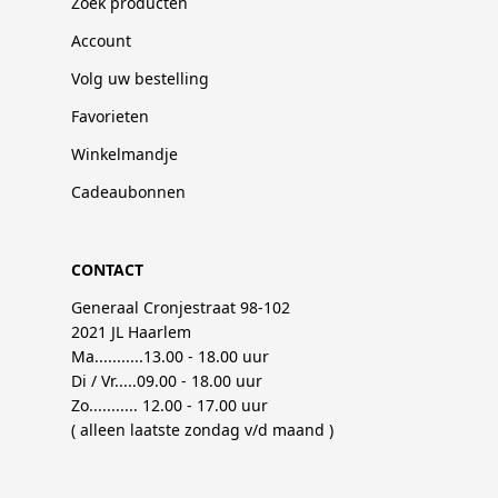
Zoek producten
Account
Volg uw bestelling
Favorieten
Winkelmandje
Cadeaubonnen
CONTACT
Generaal Cronjestraat 98-102
2021 JL Haarlem
Ma...........13.00 - 18.00 uur
Di / Vr.....09.00 - 18.00 uur
Zo........... 12.00 - 17.00 uur
( alleen laatste zondag v/d maand )