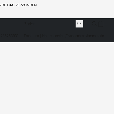
GENDE DAG VERZONDEN
1 235253931
Email ons | klantenservice@vandenbroekherenmode.nl