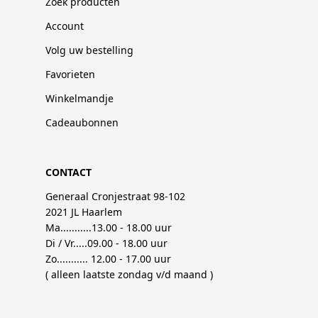
Zoek producten
Account
Volg uw bestelling
Favorieten
Winkelmandje
Cadeaubonnen
CONTACT
Generaal Cronjestraat 98-102
2021 JL Haarlem
Ma...........13.00 - 18.00 uur
Di / Vr.....09.00 - 18.00 uur
Zo........... 12.00 - 17.00 uur
( alleen laatste zondag v/d maand )