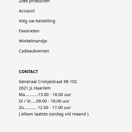
Zoek producten
Account
Volg uw bestelling
Favorieten
Winkelmandje
Cadeaubonnen
CONTACT
Generaal Cronjestraat 98-102
2021 JL Haarlem
Ma...........13.00 - 18.00 uur
Di / Vr.....09.00 - 18.00 uur
Zo........... 12.00 - 17.00 uur
( alleen laatste zondag v/d maand )