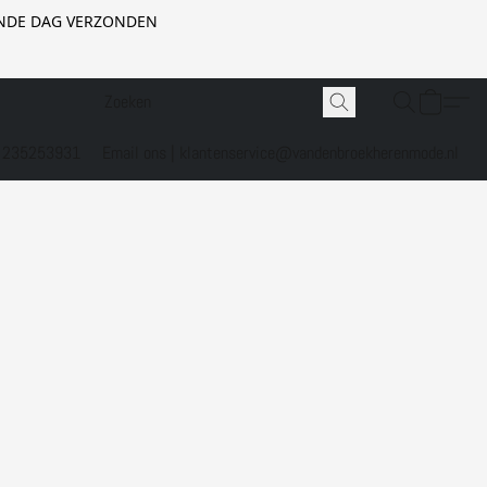
GENDE DAG VERZONDEN
1 235253931
Email ons | klantenservice@vandenbroekherenmode.nl