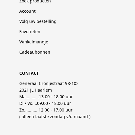
Zoek producten
Account
Volg uw bestelling
Favorieten
Winkelmandje
Cadeaubonnen
CONTACT
Generaal Cronjestraat 98-102
2021 JL Haarlem
Ma...........13.00 - 18.00 uur
Di / Vr.....09.00 - 18.00 uur
Zo........... 12.00 - 17.00 uur
( alleen laatste zondag v/d maand )