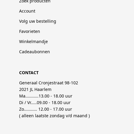
Zoek producten
Account
Volg uw bestelling
Favorieten
Winkelmandje
Cadeaubonnen
CONTACT
Generaal Cronjestraat 98-102
2021 JL Haarlem
Ma...........13.00 - 18.00 uur
Di / Vr.....09.00 - 18.00 uur
Zo........... 12.00 - 17.00 uur
( alleen laatste zondag v/d maand )