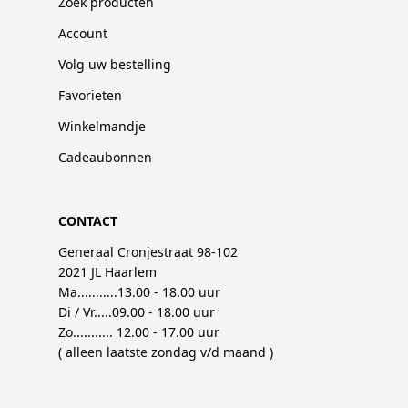
Zoek producten
Account
Volg uw bestelling
Favorieten
Winkelmandje
Cadeaubonnen
CONTACT
Generaal Cronjestraat 98-102
2021 JL Haarlem
Ma...........13.00 - 18.00 uur
Di / Vr.....09.00 - 18.00 uur
Zo........... 12.00 - 17.00 uur
( alleen laatste zondag v/d maand )