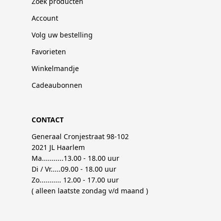
Zoek producten
Account
Volg uw bestelling
Favorieten
Winkelmandje
Cadeaubonnen
CONTACT
Generaal Cronjestraat 98-102
2021 JL Haarlem
Ma...........13.00 - 18.00 uur
Di / Vr.....09.00 - 18.00 uur
Zo........... 12.00 - 17.00 uur
( alleen laatste zondag v/d maand )