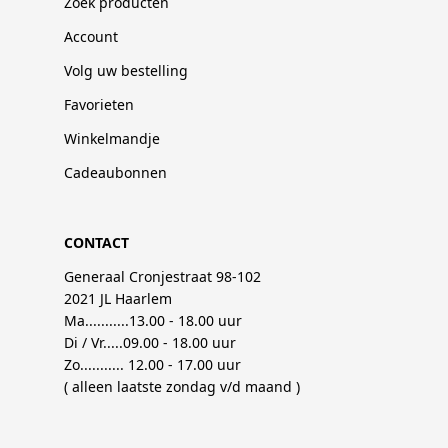
Zoek producten
Account
Volg uw bestelling
Favorieten
Winkelmandje
Cadeaubonnen
CONTACT
Generaal Cronjestraat 98-102
2021 JL Haarlem
Ma...........13.00 - 18.00 uur
Di / Vr.....09.00 - 18.00 uur
Zo........... 12.00 - 17.00 uur
( alleen laatste zondag v/d maand )