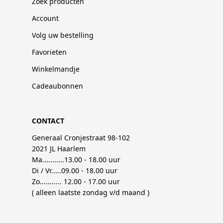
Zoek producten
Account
Volg uw bestelling
Favorieten
Winkelmandje
Cadeaubonnen
CONTACT
Generaal Cronjestraat 98-102
2021 JL Haarlem
Ma...........13.00 - 18.00 uur
Di / Vr.....09.00 - 18.00 uur
Zo........... 12.00 - 17.00 uur
( alleen laatste zondag v/d maand )