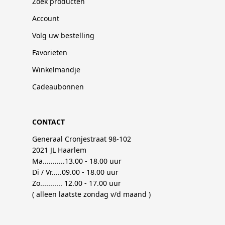
Zoek producten
Account
Volg uw bestelling
Favorieten
Winkelmandje
Cadeaubonnen
CONTACT
Generaal Cronjestraat 98-102
2021 JL Haarlem
Ma...........13.00 - 18.00 uur
Di / Vr.....09.00 - 18.00 uur
Zo........... 12.00 - 17.00 uur
( alleen laatste zondag v/d maand )