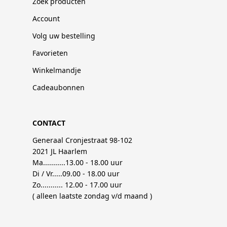
Zoek producten
Account
Volg uw bestelling
Favorieten
Winkelmandje
Cadeaubonnen
CONTACT
Generaal Cronjestraat 98-102
2021 JL Haarlem
Ma...........13.00 - 18.00 uur
Di / Vr.....09.00 - 18.00 uur
Zo........... 12.00 - 17.00 uur
( alleen laatste zondag v/d maand )