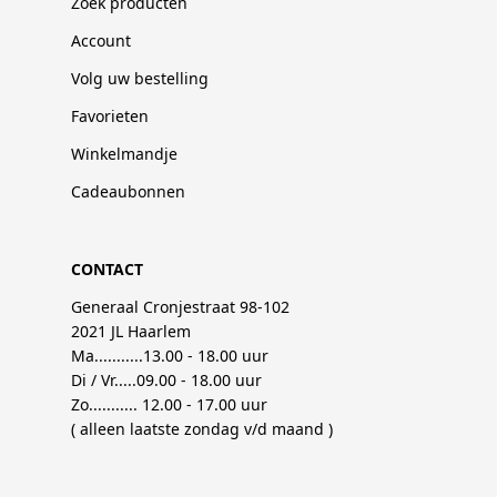
Zoek producten
Account
Volg uw bestelling
Favorieten
Winkelmandje
Cadeaubonnen
CONTACT
Generaal Cronjestraat 98-102
2021 JL Haarlem
Ma...........13.00 - 18.00 uur
Di / Vr.....09.00 - 18.00 uur
Zo........... 12.00 - 17.00 uur
( alleen laatste zondag v/d maand )