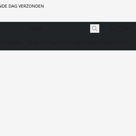
GENDE DAG VERZONDEN
1 235253931
Email ons | klantenservice@vandenbroekherenmode.nl