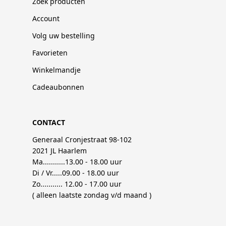
Zoek producten
Account
Volg uw bestelling
Favorieten
Winkelmandje
Cadeaubonnen
CONTACT
Generaal Cronjestraat 98-102
2021 JL Haarlem
Ma...........13.00 - 18.00 uur
Di / Vr.....09.00 - 18.00 uur
Zo........... 12.00 - 17.00 uur
( alleen laatste zondag v/d maand )