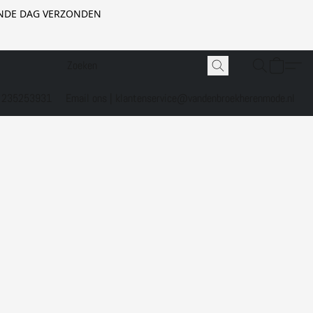
GENDE DAG VERZONDEN
1 235253931
Email ons | klantenservice@vandenbroekherenmode.nl