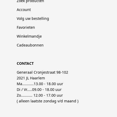
Zoek producten
Account
Volg uw bestelling
Favorieten
Winkelmandje
Cadeaubonnen
CONTACT
Generaal Cronjestraat 98-102
2021 JL Haarlem
Ma...........13.00 - 18.00 uur
Di / Vr.....09.00 - 18.00 uur
Zo........... 12.00 - 17.00 uur
( alleen laatste zondag v/d maand )