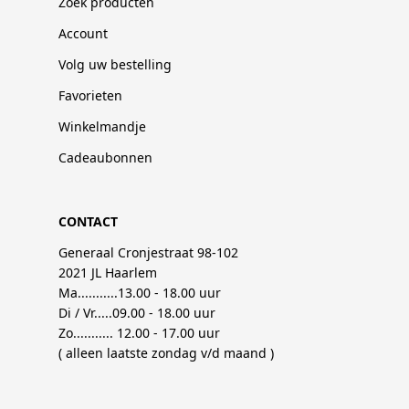
Zoek producten
Account
Volg uw bestelling
Favorieten
Winkelmandje
Cadeaubonnen
CONTACT
Generaal Cronjestraat 98-102
2021 JL Haarlem
Ma...........13.00 - 18.00 uur
Di / Vr.....09.00 - 18.00 uur
Zo........... 12.00 - 17.00 uur
( alleen laatste zondag v/d maand )