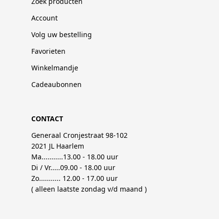
Zoek producten
Account
Volg uw bestelling
Favorieten
Winkelmandje
Cadeaubonnen
CONTACT
Generaal Cronjestraat 98-102
2021 JL Haarlem
Ma...........13.00 - 18.00 uur
Di / Vr.....09.00 - 18.00 uur
Zo........... 12.00 - 17.00 uur
( alleen laatste zondag v/d maand )