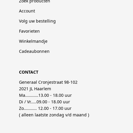
Zoek producten
Account
Volg uw bestelling
Favorieten
Winkelmandje
Cadeaubonnen
CONTACT
Generaal Cronjestraat 98-102
2021 JL Haarlem
Ma...........13.00 - 18.00 uur
Di / Vr.....09.00 - 18.00 uur
Zo........... 12.00 - 17.00 uur
( alleen laatste zondag v/d maand )