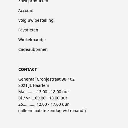
Zoek producten
Account
Volg uw bestelling
Favorieten
Winkelmandje
Cadeaubonnen
CONTACT
Generaal Cronjestraat 98-102
2021 JL Haarlem
Ma...........13.00 - 18.00 uur
Di / Vr.....09.00 - 18.00 uur
Zo........... 12.00 - 17.00 uur
( alleen laatste zondag v/d maand )