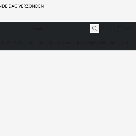
GENDE DAG VERZONDEN
1 235253931
Email ons | klantenservice@vandenbroekherenmode.nl