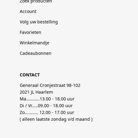
Zoek producten
Account
Volg uw bestelling
Favorieten
Winkelmandje
Cadeaubonnen
CONTACT
Generaal Cronjestraat 98-102
2021 JL Haarlem
Ma...........13.00 - 18.00 uur
Di / Vr.....09.00 - 18.00 uur
Zo........... 12.00 - 17.00 uur
( alleen laatste zondag v/d maand )