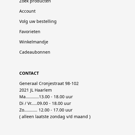
Zoek producten
Account
Volg uw bestelling
Favorieten
Winkelmandje
Cadeaubonnen
CONTACT
Generaal Cronjestraat 98-102
2021 JL Haarlem
Ma...........13.00 - 18.00 uur
Di / Vr.....09.00 - 18.00 uur
Zo........... 12.00 - 17.00 uur
( alleen laatste zondag v/d maand )