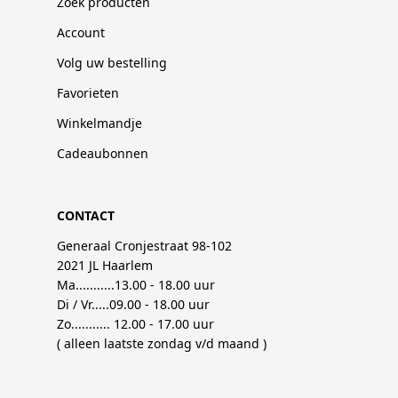
Zoek producten
Account
Volg uw bestelling
Favorieten
Winkelmandje
Cadeaubonnen
CONTACT
Generaal Cronjestraat 98-102
2021 JL Haarlem
Ma...........13.00 - 18.00 uur
Di / Vr.....09.00 - 18.00 uur
Zo........... 12.00 - 17.00 uur
( alleen laatste zondag v/d maand )