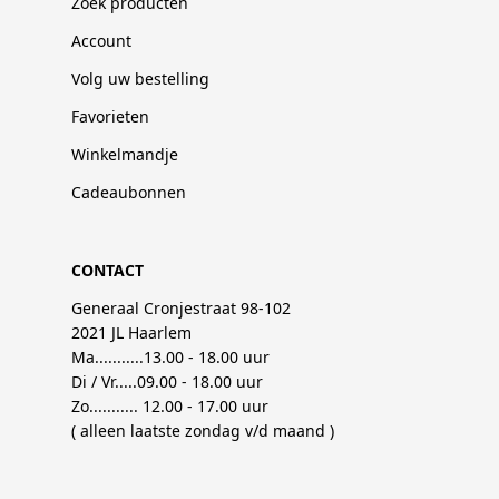
Zoek producten
Account
Volg uw bestelling
Favorieten
Winkelmandje
Cadeaubonnen
CONTACT
Generaal Cronjestraat 98-102
2021 JL Haarlem
Ma...........13.00 - 18.00 uur
Di / Vr.....09.00 - 18.00 uur
Zo........... 12.00 - 17.00 uur
( alleen laatste zondag v/d maand )