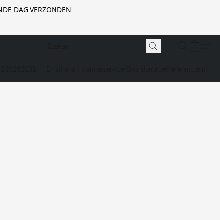
GENDE DAG VERZONDEN
1 235253931
Email ons | klantenservice@vandenbroekherenmode.nl