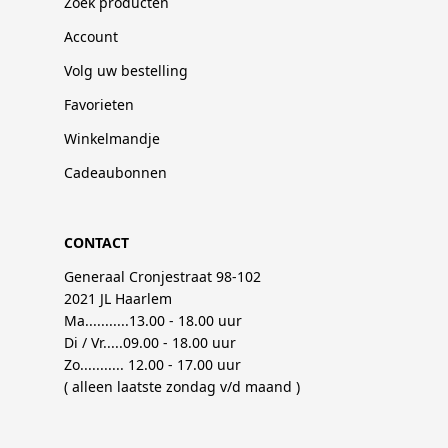
Zoek producten
Account
Volg uw bestelling
Favorieten
Winkelmandje
Cadeaubonnen
CONTACT
Generaal Cronjestraat 98-102
2021 JL Haarlem
Ma...........13.00 - 18.00 uur
Di / Vr.....09.00 - 18.00 uur
Zo........... 12.00 - 17.00 uur
( alleen laatste zondag v/d maand )