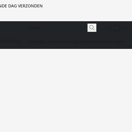
GENDE DAG VERZONDEN
1 235253931
Email ons | klantenservice@vandenbroekherenmode.nl