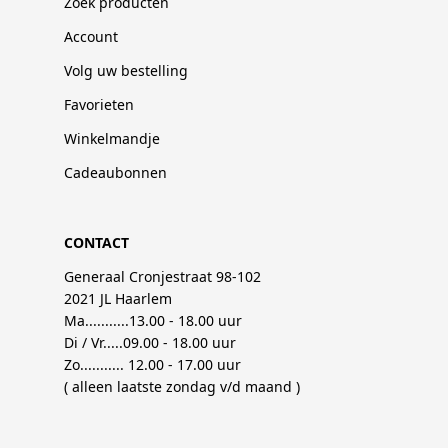
Zoek producten
Account
Volg uw bestelling
Favorieten
Winkelmandje
Cadeaubonnen
CONTACT
Generaal Cronjestraat 98-102
2021 JL Haarlem
Ma...........13.00 - 18.00 uur
Di / Vr.....09.00 - 18.00 uur
Zo........... 12.00 - 17.00 uur
( alleen laatste zondag v/d maand )