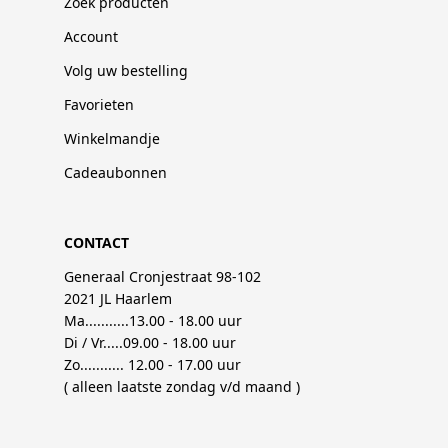
Zoek producten
Account
Volg uw bestelling
Favorieten
Winkelmandje
Cadeaubonnen
CONTACT
Generaal Cronjestraat 98-102
2021 JL Haarlem
Ma...........13.00 - 18.00 uur
Di / Vr.....09.00 - 18.00 uur
Zo........... 12.00 - 17.00 uur
( alleen laatste zondag v/d maand )