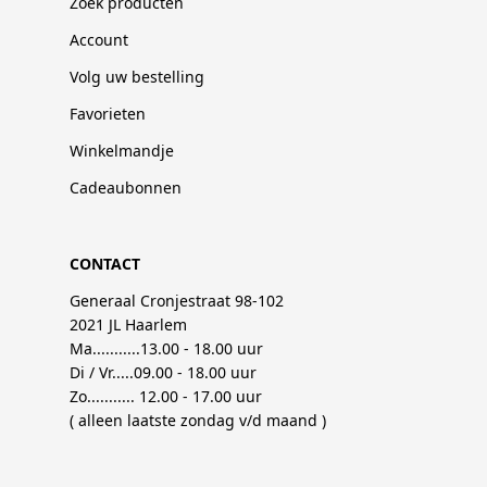
Zoek producten
Account
Volg uw bestelling
Favorieten
Winkelmandje
Cadeaubonnen
CONTACT
Generaal Cronjestraat 98-102
2021 JL Haarlem
Ma...........13.00 - 18.00 uur
Di / Vr.....09.00 - 18.00 uur
Zo........... 12.00 - 17.00 uur
( alleen laatste zondag v/d maand )