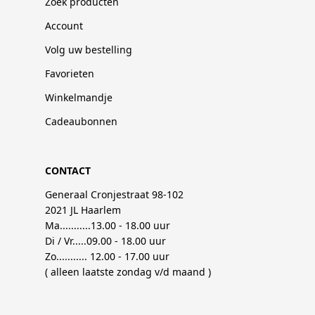
Zoek producten
Account
Volg uw bestelling
Favorieten
Winkelmandje
Cadeaubonnen
CONTACT
Generaal Cronjestraat 98-102
2021 JL Haarlem
Ma...........13.00 - 18.00 uur
Di / Vr.....09.00 - 18.00 uur
Zo........... 12.00 - 17.00 uur
( alleen laatste zondag v/d maand )