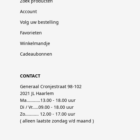
Zoek producten
Account
Volg uw bestelling
Favorieten
Winkelmandje
Cadeaubonnen
CONTACT
Generaal Cronjestraat 98-102
2021 JL Haarlem
Ma...........13.00 - 18.00 uur
Di / Vr.....09.00 - 18.00 uur
Zo........... 12.00 - 17.00 uur
( alleen laatste zondag v/d maand )