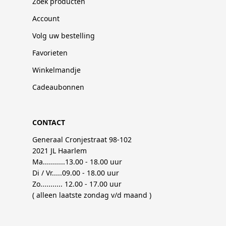
Zoek producten
Account
Volg uw bestelling
Favorieten
Winkelmandje
Cadeaubonnen
CONTACT
Generaal Cronjestraat 98-102
2021 JL Haarlem
Ma...........13.00 - 18.00 uur
Di / Vr.....09.00 - 18.00 uur
Zo........... 12.00 - 17.00 uur
( alleen laatste zondag v/d maand )