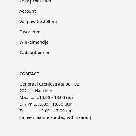
Zoek producten
Account
Volg uw bestelling
Favorieten
Winkelmandje
Cadeaubonnen
CONTACT
Generaal Cronjestraat 98-102
2021 JL Haarlem
Ma...........13.00 - 18.00 uur
Di / Vr.....09.00 - 18.00 uur
Zo........... 12.00 - 17.00 uur
( alleen laatste zondag v/d maand )