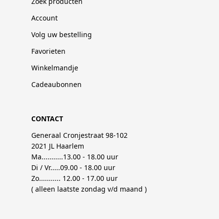
Zoek producten
Account
Volg uw bestelling
Favorieten
Winkelmandje
Cadeaubonnen
CONTACT
Generaal Cronjestraat 98-102
2021 JL Haarlem
Ma...........13.00 - 18.00 uur
Di / Vr.....09.00 - 18.00 uur
Zo........... 12.00 - 17.00 uur
( alleen laatste zondag v/d maand )