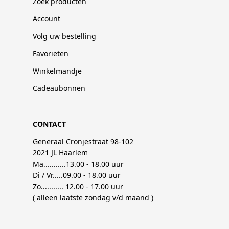
Zoek producten
Account
Volg uw bestelling
Favorieten
Winkelmandje
Cadeaubonnen
CONTACT
Generaal Cronjestraat 98-102
2021 JL Haarlem
Ma...........13.00 - 18.00 uur
Di / Vr.....09.00 - 18.00 uur
Zo........... 12.00 - 17.00 uur
( alleen laatste zondag v/d maand )