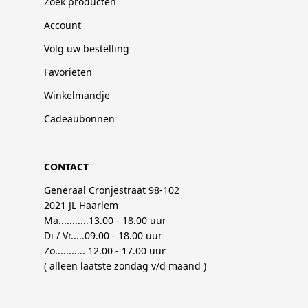
Zoek producten
Account
Volg uw bestelling
Favorieten
Winkelmandje
Cadeaubonnen
CONTACT
Generaal Cronjestraat 98-102
2021 JL Haarlem
Ma...........13.00 - 18.00 uur
Di / Vr.....09.00 - 18.00 uur
Zo........... 12.00 - 17.00 uur
( alleen laatste zondag v/d maand )