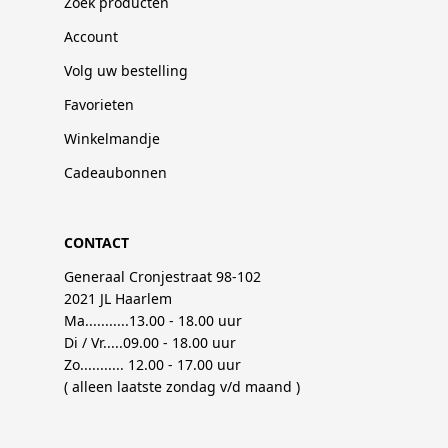
Zoek producten
Account
Volg uw bestelling
Favorieten
Winkelmandje
Cadeaubonnen
CONTACT
Generaal Cronjestraat 98-102
2021 JL Haarlem
Ma...........13.00 - 18.00 uur
Di / Vr.....09.00 - 18.00 uur
Zo........... 12.00 - 17.00 uur
( alleen laatste zondag v/d maand )