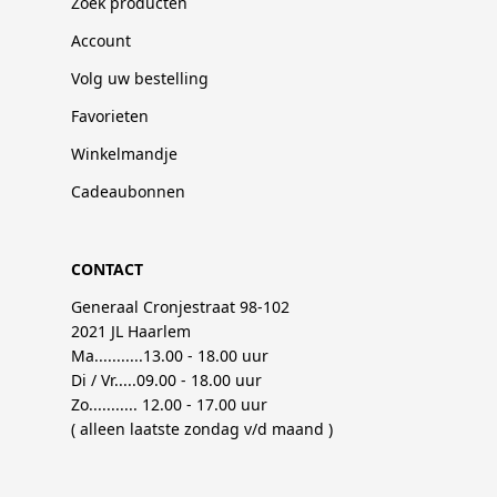
Zoek producten
Account
Volg uw bestelling
Favorieten
Winkelmandje
Cadeaubonnen
CONTACT
Generaal Cronjestraat 98-102
2021 JL Haarlem
Ma...........13.00 - 18.00 uur
Di / Vr.....09.00 - 18.00 uur
Zo........... 12.00 - 17.00 uur
( alleen laatste zondag v/d maand )