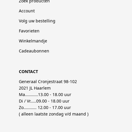
Zoek producten
Account
Volg uw bestelling
Favorieten
Winkelmandje
Cadeaubonnen
CONTACT
Generaal Cronjestraat 98-102
2021 JL Haarlem
Ma...........13.00 - 18.00 uur
Di / Vr.....09.00 - 18.00 uur
Zo........... 12.00 - 17.00 uur
( alleen laatste zondag v/d maand )