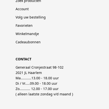
Zoek producten
Account
Volg uw bestelling
Favorieten
Winkelmandje
Cadeaubonnen
CONTACT
Generaal Cronjestraat 98-102
2021 JL Haarlem
Ma...........13.00 - 18.00 uur
Di / Vr.....09.00 - 18.00 uur
Zo........... 12.00 - 17.00 uur
( alleen laatste zondag v/d maand )