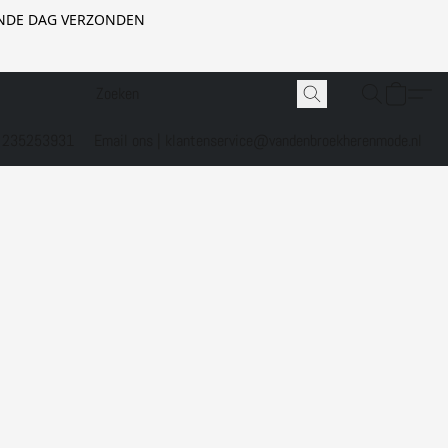
GENDE DAG VERZONDEN
1 235253931
Email ons | klantenservice@vandenbroekherenmode.nl