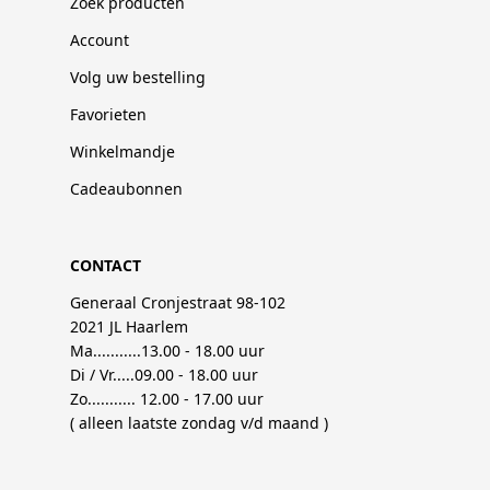
Zoek producten
Account
Volg uw bestelling
Favorieten
Winkelmandje
Cadeaubonnen
CONTACT
Generaal Cronjestraat 98-102
2021 JL Haarlem
Ma...........13.00 - 18.00 uur
Di / Vr.....09.00 - 18.00 uur
Zo........... 12.00 - 17.00 uur
( alleen laatste zondag v/d maand )