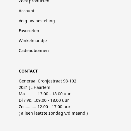
Zoek producten
Account
Volg uw bestelling
Favorieten
Winkelmandje
Cadeaubonnen
CONTACT
Generaal Cronjestraat 98-102
2021 JL Haarlem
Ma...........13.00 - 18.00 uur
Di / Vr.....09.00 - 18.00 uur
Zo........... 12.00 - 17.00 uur
( alleen laatste zondag v/d maand )